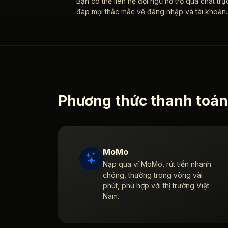
Bạn có thể liên hệ đội ngũ hỗ trợ qua chat trự
đáp mọi thắc mắc về đăng nhập và tài khoản.
Phương thức thanh toán 
MoMo
Nạp qua ví MoMo, rút tiền nhanh
chóng, thường trong vòng vài
phút, phù hợp với thị trường Việt
Nam.