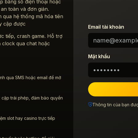
p bằng số điện thoại hoặc
 an toàn và đơn giản.
n qua hệ thống mã hóa tiên
uy cập được
Email tài khoản
ực tiếp, crash game. Hỗ trợ
 clock qua chat hoặc
Mật khẩu
minh qua SMS hoặc email để mở
y cập trái phép, đảm bảo quyền
Thông tin của bạn đượ
ệm slot hay casino trực tiếp