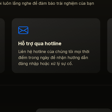
i luôn lắng nghe để đảm bảo trải nghiệm của bạn
Hỗ trợ qua hotline
Liên hệ hotline của chúng tôi mọi thời
điểm trong ngày để nhận hướng dẫn
đăng nhập hoặc xử lý sự cố.