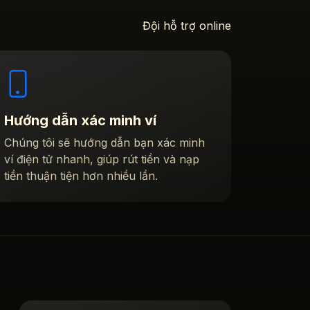
Đội hỗ trợ online
Hướng dẫn xác minh ví
Chúng tôi sẽ hướng dẫn bạn xác minh
ví điện tử nhanh, giúp rút tiền và nạp
tiền thuận tiện hơn nhiều lần.