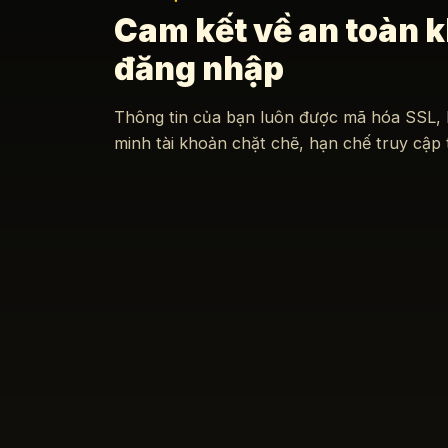
Cam kết về an toàn k
đăng nhập
Thông tin của bạn luôn được mã hóa SSL, 
minh tài khoản chặt chẽ, hạn chế truy cập 