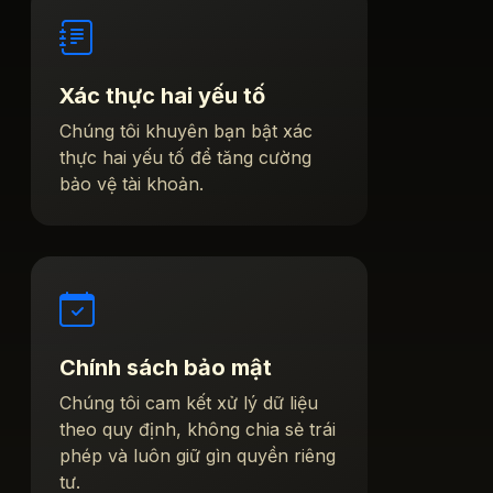
Xác thực hai yếu tố
Chúng tôi khuyên bạn bật xác
thực hai yếu tố để tăng cường
bảo vệ tài khoản.
Chính sách bảo mật
Chúng tôi cam kết xử lý dữ liệu
theo quy định, không chia sẻ trái
phép và luôn giữ gìn quyền riêng
tư.