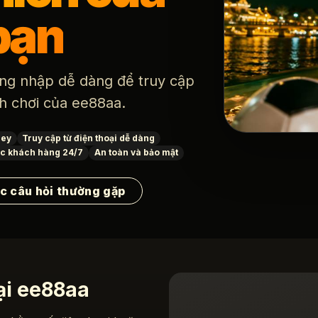
bạn
ăng nhập dễ dàng để truy cập
h chơi của ee88aa.
ney
Truy cập từ điện thoại dễ dàng
c khách hàng 24/7
An toàn và bảo mật
c câu hỏi thường gặp
ại ee88aa